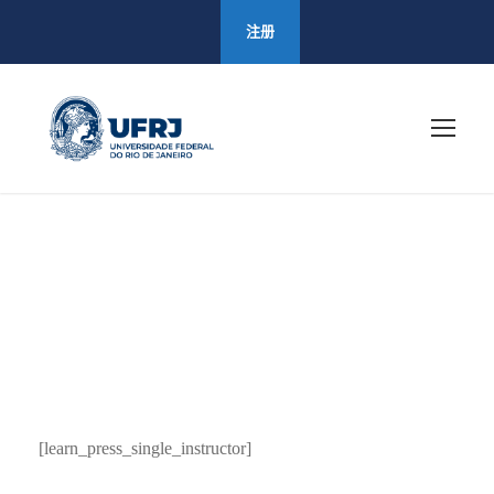
注册
Instructor
[learn_press_single_instructor]