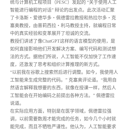
统与计算机工程项目（PESC）发起的 “关于使用人工
智能进行编程的对话” 辩论的出发点。此次活动汇聚
了卡洛斯・爱德华多・佩德雷拉教授和热拉尔多・克
塞奥教授，由普莉西拉・利马教授主持，就编程日常
中的真实经验和变革展开了坦诚的交流。
教授们讲述了像ChatGPT这样的语言模型的使用，是
如何直接影响他们开发解决方案、编写代码和测试想
法的方式。据他们所说，人工智能不仅加快了工作速
度，还激发了思考和组织计算推理的新方式。
“以前我在谷歌上搜索然后进行调整。如今，我使用人
工智能来生成完整的代码。” 克塞奥评论道。“我用自
然语言解释我想要的东西，就像在授课一样，然后人
工智能会在开始编码之前提出各种方法。” 佩德雷拉
说道。
在实际应用方面，特别是在医学领域，佩德雷拉强
调，以前需要数周才能完成的任务，如今几个小时就
能完成，而且不牺牲严谨性。他认为，人工智能要求