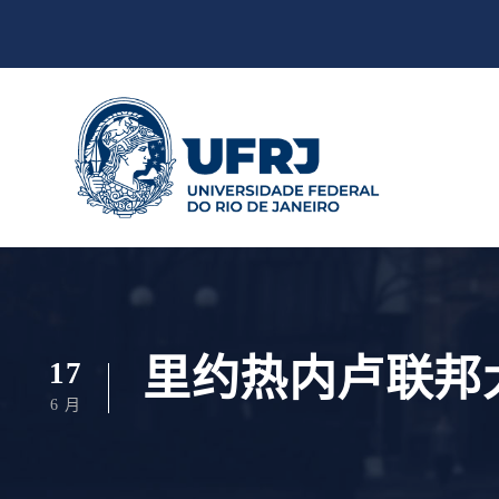
里约热内卢联邦
17
6 月