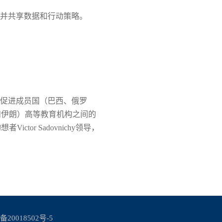
究并共享数据和行动策略。
略倡议，旨在促进成员国（巴西、俄罗
和伊朗）高等教育机构之间的
r Sadovnichy领导，
备20018502号-5