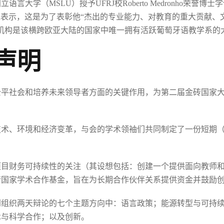
（MSLU）授予UFRJ校Roberto Medronho荣誉博士学位（dout
Kraeva表示，这是为了表彰他“杰出的专业能力、对教育的重大贡
机构是该横跨欧亚大陆的国家中唯一拥有活跃葡萄牙语教学系的
声明
公平社会和培养未来领导者方面的关键作用，为第二届金砖国家
、环境和经济变革，与会的学术领袖们共同制定了一份短期（2025-
项目财务可持续性的关注（其设想包括：创建一个提供面向教师
砖国家学术合作基金，旨在为长期合作伙伴关系提供资金并鼓励
到组织两天辩论的七个主题方向中：语言政策；能源转型与可持
术与科学合作；以及创新。