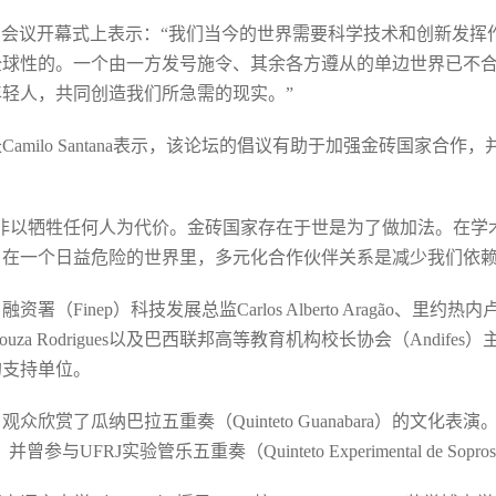
dronho在会议开幕式上表示：“我们当今的世界需要科学技术和创新发
全球性的。一个由一方发号施令、其余各方遵从的单边世界已不
轻人，共同创造我们所急需的现实。”
amilo Santana表示，该论坛的倡议有助于加强金砖国家合
非以牺牲任何人为代价。金砖国家存在于世是为了做加法。在学
在一个日益危险的世界里，多元化合作伙伴关系是减少我们依赖
（Finep）科技发展总监Carlos Alberto Aragão、里
e Souza Rodrigues以及巴西联邦高等教育机构校长协会（Andifes）主席Jos
的支持单位。
欣赏了瓜纳巴拉五重奏（Quinteto Guanabara）的文化表演
UFRJ实验管乐五重奏（Quinteto Experimental de Sopro