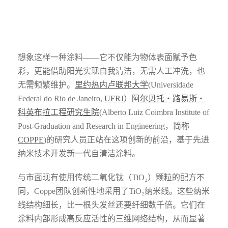
想象这样一种涂料——它不仅能为物体表面赋予色
彩，更能借助阳光实现自我清洁，无需人工冲洗，也
无需频繁维护。
里约热内卢联邦大学
(Universidade
Federal do Rio de Janeiro,
UFRJ
）
阿尔贝托・路易斯・
科英布拉工程研究生院
(Alberto Luiz Coimbra Institute of
Post-Graduation and Research in Engineering，简称
COPPE
)的研究人员正站在这项创新的前沿，基于先进
纳米技术开发新一代自清洁涂料。
与市面现有使用传统二氧化钛（TiO₂）颗粒的配方不
同，Coppe团队创新性地采用了TiO₂纳米线。这些纳米
线结构细长，比一根头发丝还要纤细数千倍。它们在
涂料内部形成高反应活性的三维网络结构，从而显著